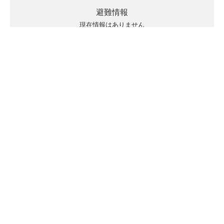
避難情報
現在情報はありません
キキクルの見方