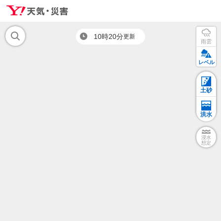
10時20分
更新
雨雲
レベル
土砂
洪水
浸水
想定