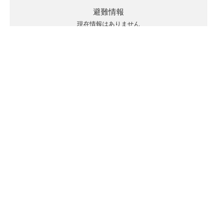
避難情報
現在情報はありません
キキクルの見方