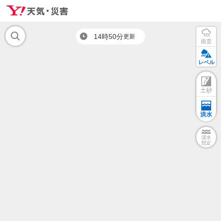
14時50分
更新
雨雲
レベル
土砂
洪水
浸水
想定