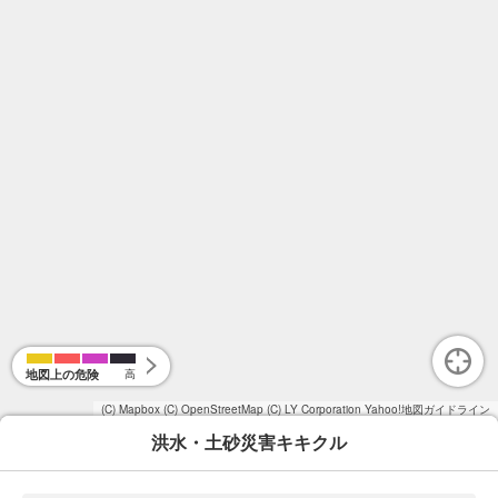
地図上の危険
高
(C) Mapbox
(C) OpenStreetMap
(C) LY Corporation
Yahoo!地図ガイドライン
洪水・土砂災害キキクル