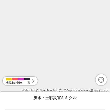
地図上の危険
高
(C) Mapbox
(C) OpenStreetMap
(C) LY Corporation
Yahoo!地図ガイドライン
洪水・土砂災害キキクル