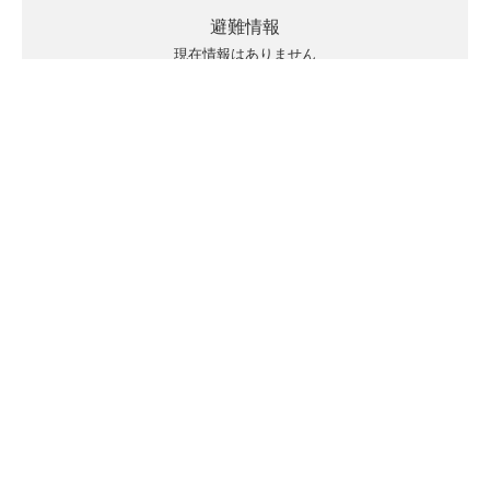
避難情報
現在情報はありません
キキクルの見方