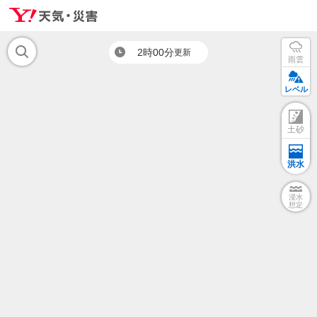
2時00分
更新
雨雲
レベル
土砂
洪水
浸水
想定