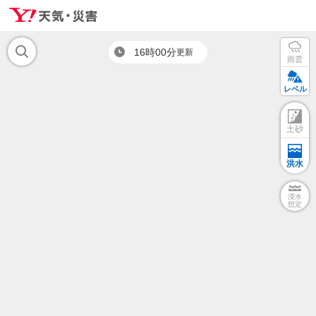
16時00分
更新
雨雲
レベル
土砂
洪水
浸水
想定