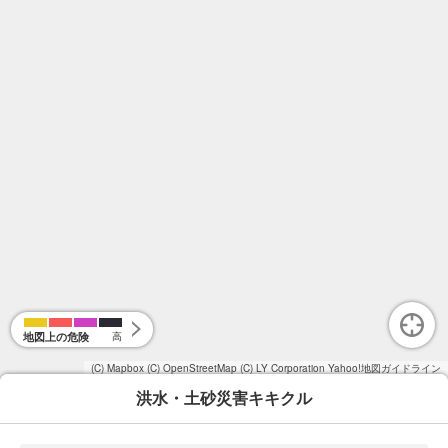
地図上の危険
高
(C) Mapbox
(C) OpenStreetMap
(C) LY Corporation
Yahoo!地図ガイドライン
洪水・土砂災害キキクル