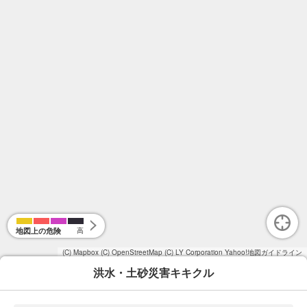
地図上の危険
高
(C) Mapbox
(C) OpenStreetMap
(C) LY Corporation
Yahoo!地図ガイドライン
洪水・土砂災害キキクル