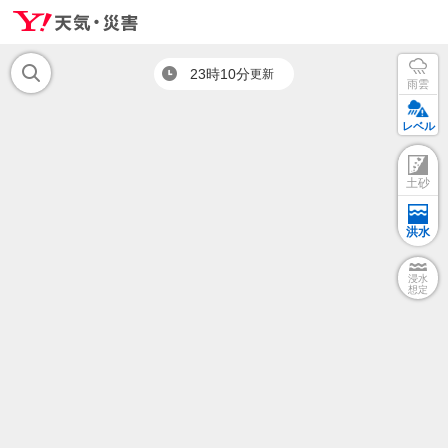
23時10分
更新
雨雲
レベル
土砂
洪水
浸水
想定