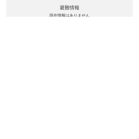
避難情報
現在情報はありません
キキクルの見方