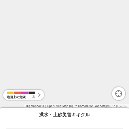
地図上の危険
高
(C) Mapbox
(C) OpenStreetMap
(C) LY Corporation
Yahoo!地図ガイドライン
洪水・土砂災害キキクル