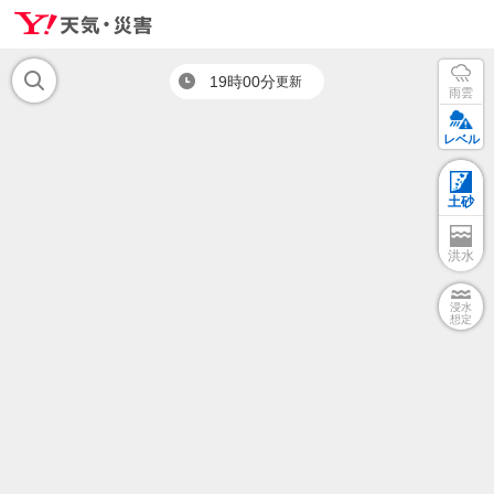
19時00分
更新
雨雲
レベル
土砂
洪水
浸水
想定