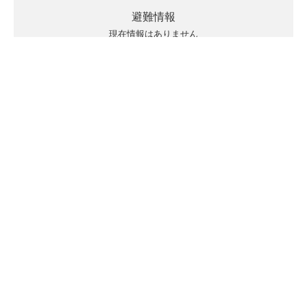
避難情報
現在情報はありません
キキクルの見方