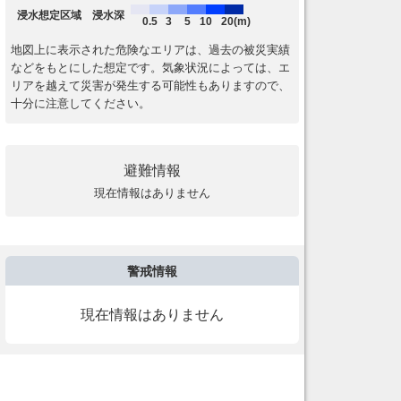
浸水想定区域 浸水深
0.5
3
5
10
20(m)
地図上に表示された危険なエリアは、過去の被災実績
などをもとにした想定です。気象状況によっては、エ
リアを越えて災害が発生する可能性もありますので、
十分に注意してください。
避難情報
現在情報はありません
警戒情報
現在情報はありません