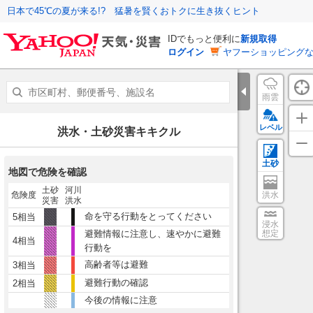
日本で45℃の夏が来る!? 猛暑を賢くおトクに生き抜くヒント
IDでもっと便利に
新規取得
ログイン
ヤフーショッピングな
雨雲
レベル
洪水・土砂災害キキクル
土砂
地図で危険を確認
土砂
河川
危険度
洪水
災害
洪水
命を守る行動をとってください
5相当
浸水
避難情報に注意し、速やかに避難
想定
4相当
行動を
高齢者等は避難
3相当
避難行動の確認
2相当
今後の情報に注意