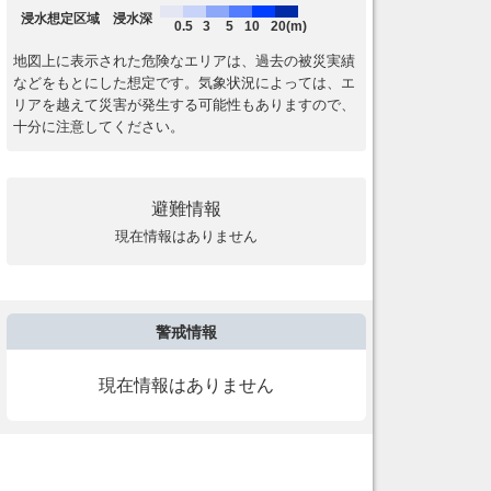
浸水想定区域 浸水深
0.5
3
5
10
20(m)
地図上に表示された危険なエリアは、過去の被災実績
などをもとにした想定です。気象状況によっては、エ
リアを越えて災害が発生する可能性もありますので、
十分に注意してください。
避難情報
現在情報はありません
警戒情報
現在情報はありません