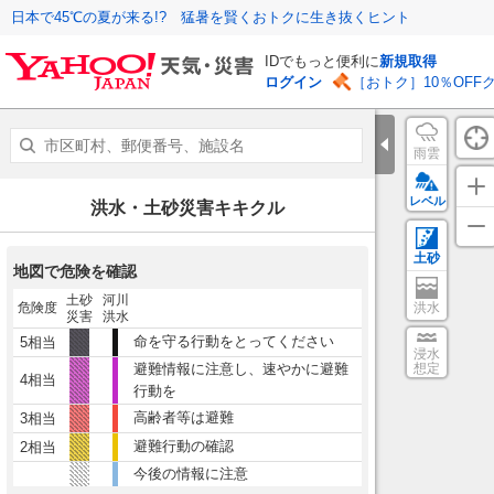
日本で45℃の夏が来る!? 猛暑を賢くおトクに生き抜くヒント
IDでもっと便利に
新規取得
ログイン
［おトク］10％OFF
雨雲
レベル
洪水・土砂災害キキクル
土砂
地図で危険を確認
土砂
河川
危険度
洪水
災害
洪水
命を守る行動をとってください
5相当
浸水
避難情報に注意し、速やかに避難
想定
4相当
行動を
高齢者等は避難
3相当
避難行動の確認
2相当
今後の情報に注意