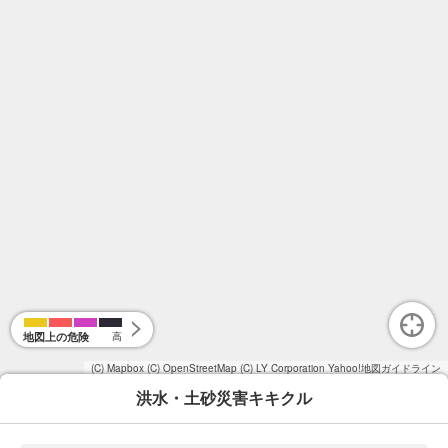
地図上の危険
高
(C) Mapbox
(C) OpenStreetMap
(C) LY Corporation
Yahoo!地図ガイドライン
洪水・土砂災害キキクル