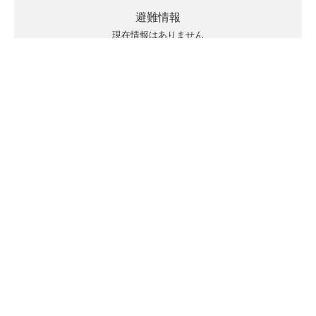
避難情報
現在情報はありません
キキクルの見方