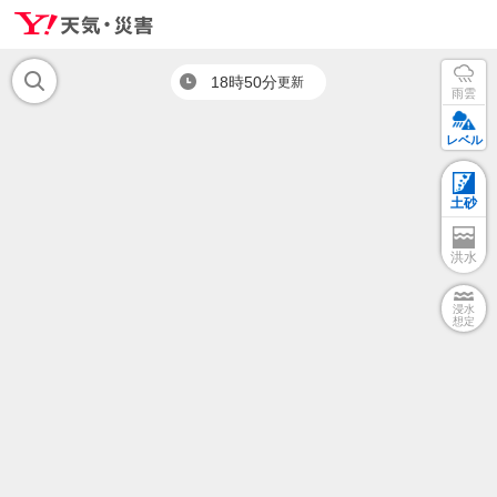
18時50分
更新
雨雲
レベル
土砂
洪水
浸水
想定