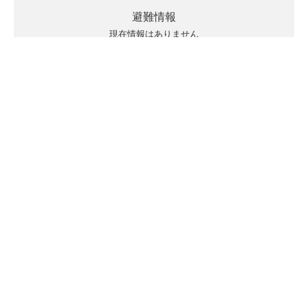
避難情報
現在情報はありません
キキクルの見方