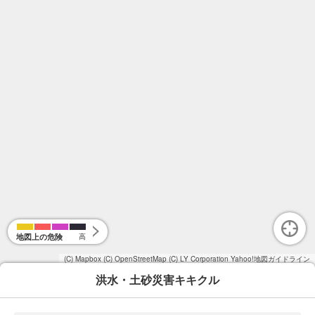
地図上の危険
高
(C) Mapbox
(C) OpenStreetMap
(C) LY Corporation
Yahoo!地図ガイドライン
洪水・土砂災害キキクル