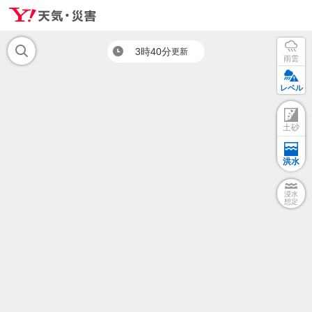
3時40分
更新
雨雲
レベル
土砂
洪水
浸水
想定