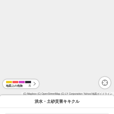
地図上の危険
高
(C) Mapbox
(C) OpenStreetMap
(C) LY Corporation
Yahoo!地図ガイドライン
洪水・土砂災害キキクル