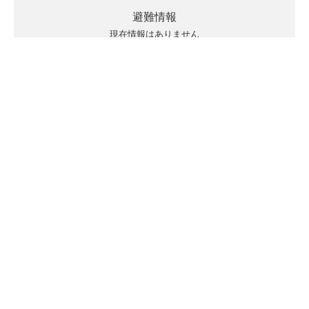
避難情報
現在情報はありません
キキクルの見方