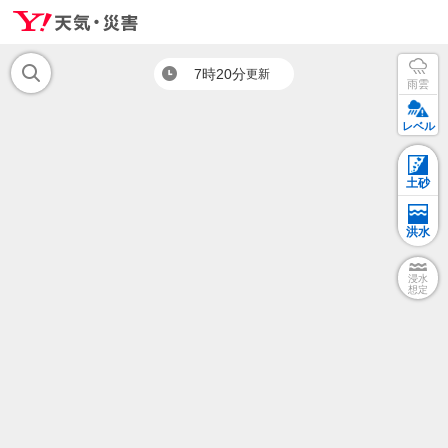
7時20分
更新
雨雲
レベル
土砂
洪水
浸水
想定