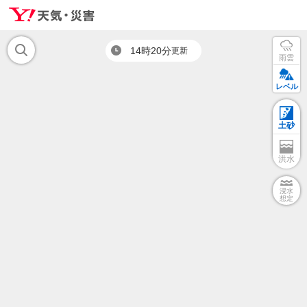
14時20分
更新
雨雲
レベル
土砂
洪水
浸水
想定