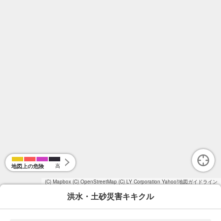
地図上の危険
高
(C) Mapbox
(C) OpenStreetMap
(C) LY Corporation
Yahoo!地図ガイドライン
洪水・土砂災害キキクル