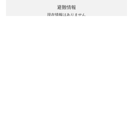
避難情報
現在情報はありません
キキクルの見方