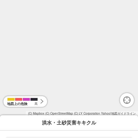
地図上の危険
高
(C) Mapbox
(C) OpenStreetMap
(C) LY Corporation
Yahoo!地図ガイドライン
洪水・土砂災害キキクル