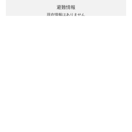
避難情報
現在情報はありません
キキクルの見方