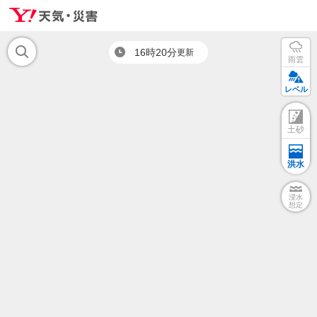
16時20分
更新
雨雲
レベル
土砂
洪水
浸水
想定