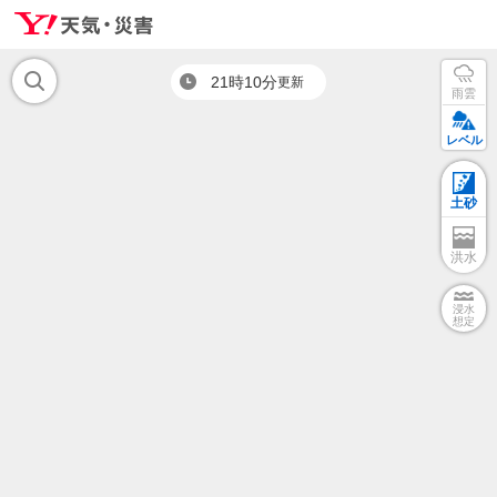
21時10分
更新
雨雲
レベル
土砂
洪水
浸水
想定