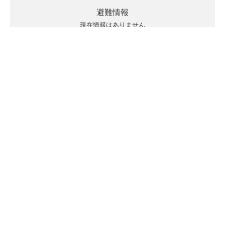
避難情報
現在情報はありません
キキクルの見方