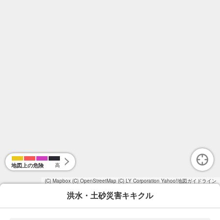
地図上の危険
高
(C) Mapbox
(C) OpenStreetMap
(C) LY Corporation
Yahoo!地図ガイドライン
洪水・土砂災害キキクル