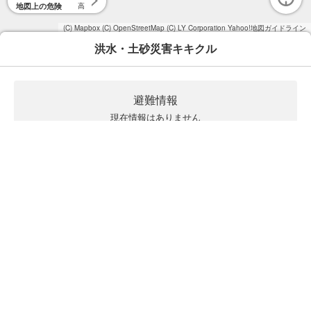
地図上の危険
高
(C) Mapbox
(C) OpenStreetMap
(C) LY Corporation
Yahoo!地図ガイドライン
洪水・土砂災害キキクル
避難情報
現在情報はありません
キキクルの見方