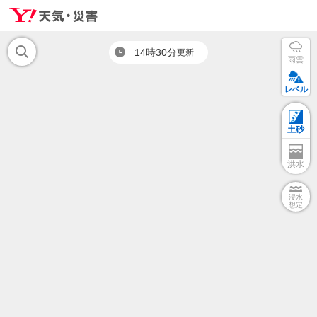
14時30分
更新
雨雲
レベル
土砂
洪水
浸水
想定