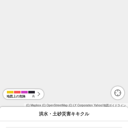
地図上の危険
高
(C) Mapbox
(C) OpenStreetMap
(C) LY Corporation
Yahoo!地図ガイドライン
洪水・土砂災害キキクル