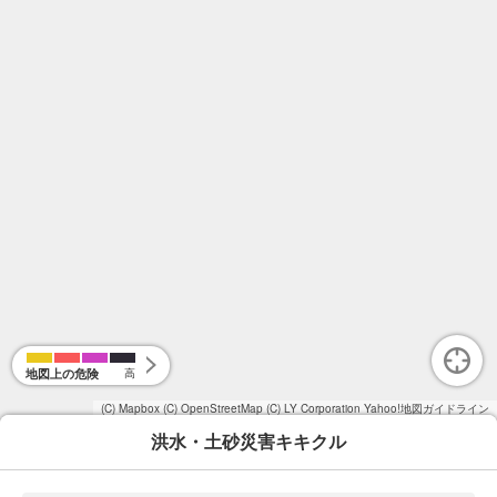
地図上の危険
高
(C) Mapbox
(C) OpenStreetMap
(C) LY Corporation
Yahoo!地図ガイドライン
洪水・土砂災害キキクル