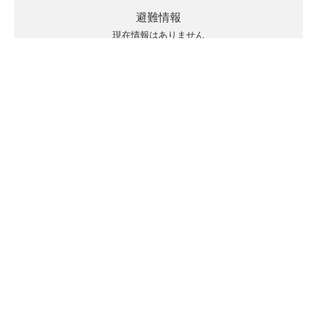
避難情報
現在情報はありません
キキクルの見方