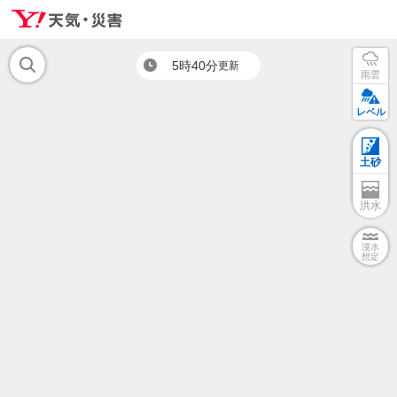
5時40分
更新
雨雲
レベル
土砂
洪水
浸水
想定