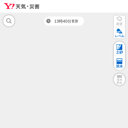
13時40分
更新
雨雲
レベル
土砂
洪水
浸水
想定