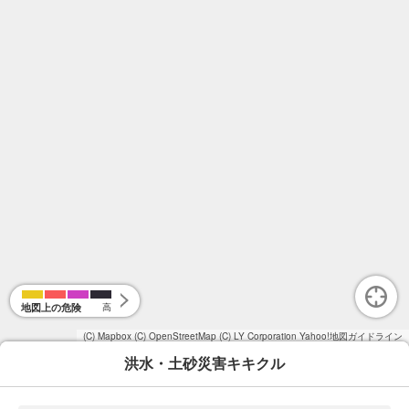
地図上の危険
高
(C) Mapbox
(C) OpenStreetMap
(C) LY Corporation
Yahoo!地図ガイドライン
洪水・土砂災害キキクル