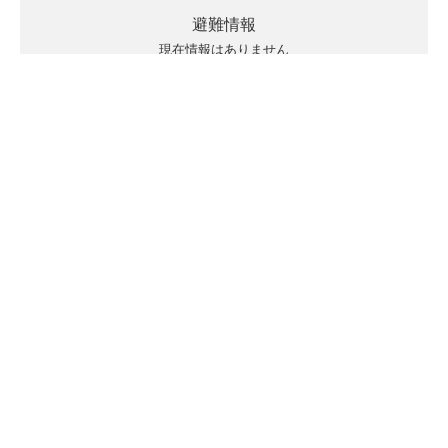
避難情報
現在情報はありません
キキクルの見方