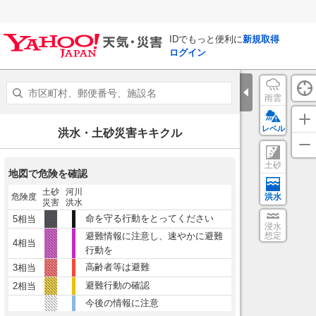
IDでもっと便利に
新規取得
ログイン
雨雲
レベル
洪水・土砂災害キキクル
土砂
地図で危険を確認
土砂
河川
危険度
洪水
災害
洪水
命を守る行動をとってください
5相当
浸水
避難情報に注意し、速やかに避難
想定
4相当
行動を
高齢者等は避難
3相当
避難行動の確認
2相当
今後の情報に注意