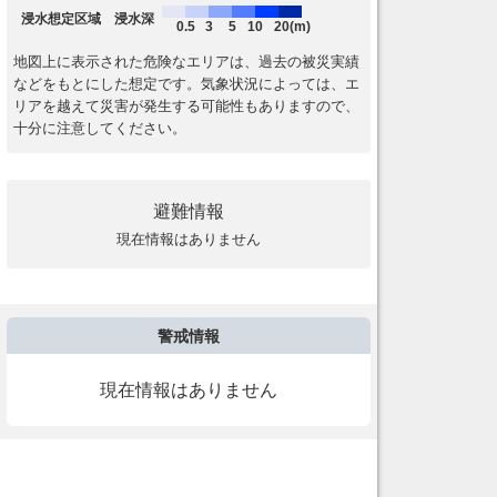
浸水想定区域 浸水深
0.5
3
5
10
20(m)
地図上に表示された危険なエリアは、過去の被災実績
などをもとにした想定です。気象状況によっては、エ
リアを越えて災害が発生する可能性もありますので、
十分に注意してください。
避難情報
現在情報はありません
警戒情報
現在情報はありません