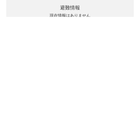
避難情報
現在情報はありません
キキクルの見方