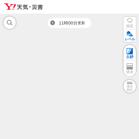
11時00分
更新
雨雲
レベル
土砂
洪水
浸水
想定