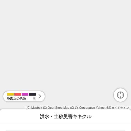
地図上の危険
高
(C) Mapbox
(C) OpenStreetMap
(C) LY Corporation
Yahoo!地図ガイドライン
洪水・土砂災害キキクル