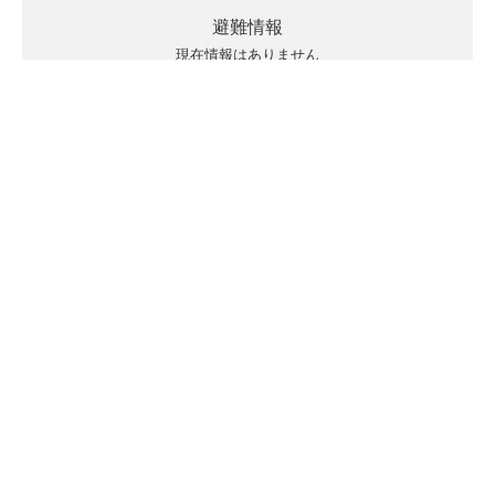
避難情報
現在情報はありません
キキクルの見方