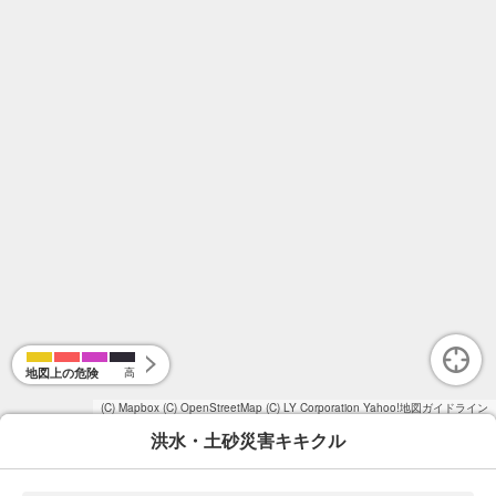
地図上の危険
高
(C) Mapbox
(C) OpenStreetMap
(C) LY Corporation
Yahoo!地図ガイドライン
洪水・土砂災害キキクル