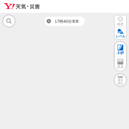
17時40分
更新
雨雲
レベル
土砂
洪水
浸水
想定