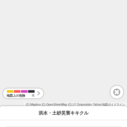
地図上の危険
高
(C) Mapbox
(C) OpenStreetMap
(C) LY Corporation
Yahoo!地図ガイドライン
洪水・土砂災害キキクル