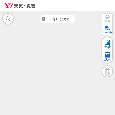
7時10分
更新
雨雲
レベル
土砂
洪水
浸水
想定