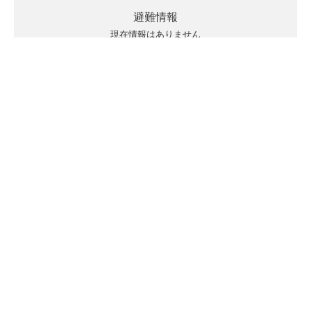
避難情報
現在情報はありません
キキクルの見方