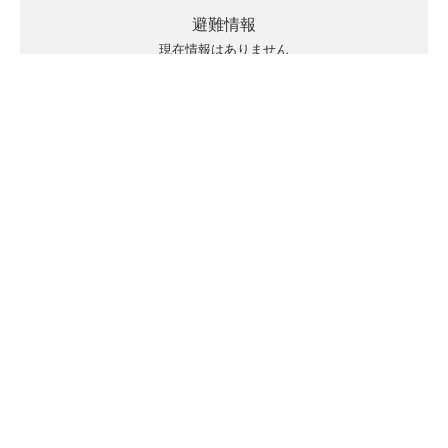
避難情報
現在情報はありません
キキクルの見方