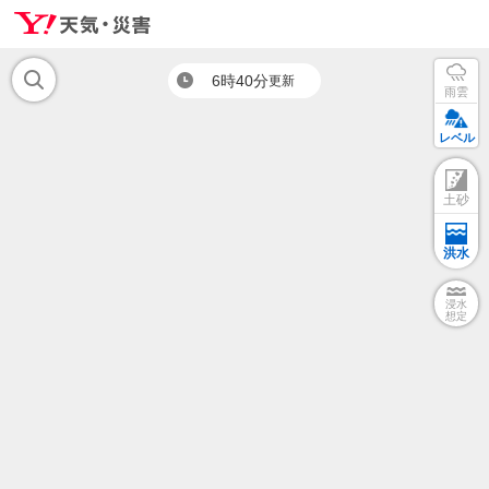
6時40分
更新
雨雲
レベル
土砂
洪水
浸水
想定