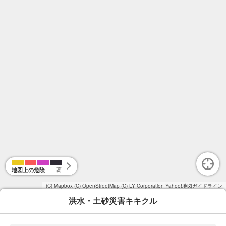
地図上の危険
高
(C) Mapbox
(C) OpenStreetMap
(C) LY Corporation
Yahoo!地図ガイドライン
洪水・土砂災害キキクル