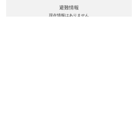
避難情報
現在情報はありません
キキクルの見方