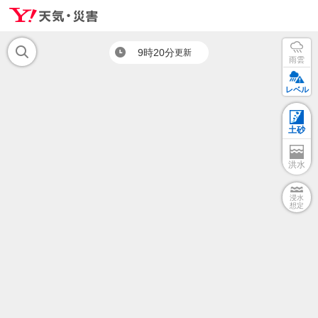
9時20分
更新
雨雲
レベル
土砂
洪水
浸水
想定