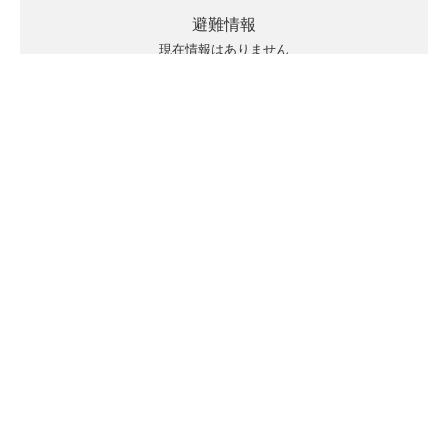
避難情報
現在情報はありません
キキクルの見方