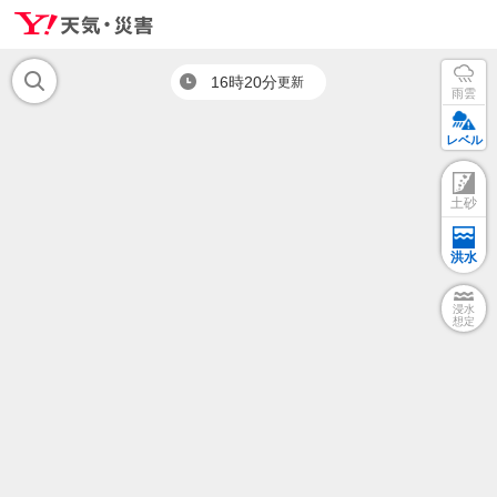
16時20分
更新
雨雲
レベル
土砂
洪水
浸水
想定