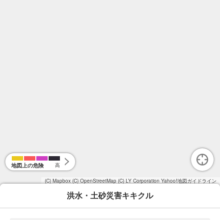
地図上の危険
高
(C) Mapbox
(C) OpenStreetMap
(C) LY Corporation
Yahoo!地図ガイドライン
洪水・土砂災害キキクル