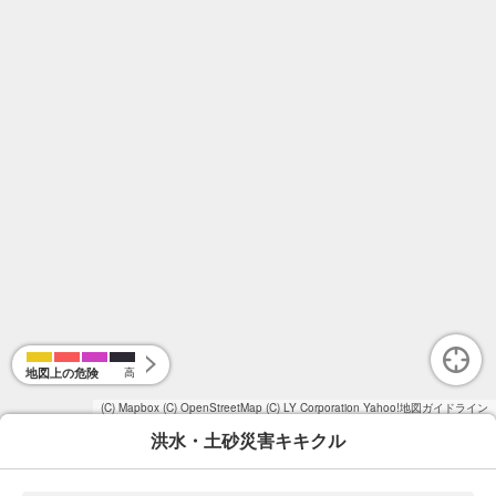
地図上の危険
高
(C) Mapbox
(C) OpenStreetMap
(C) LY Corporation
Yahoo!地図ガイドライン
洪水・土砂災害キキクル