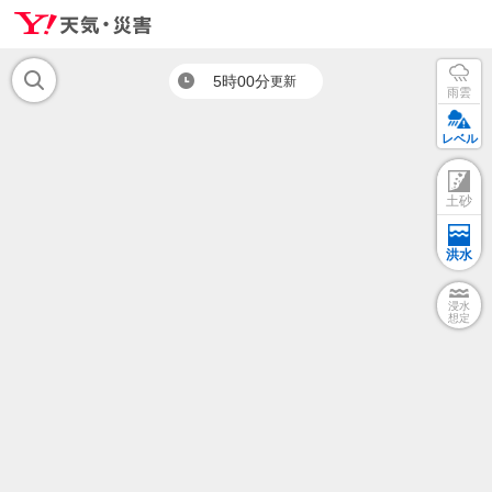
5時00分
更新
雨雲
レベル
土砂
洪水
浸水
想定