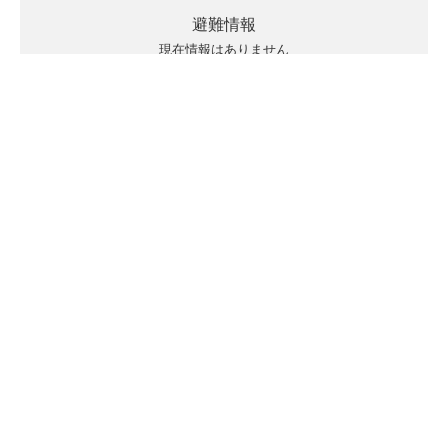
避難情報
現在情報はありません
キキクルの見方