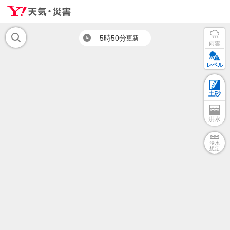
5時50分
更新
雨雲
レベル
土砂
洪水
浸水
想定