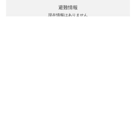
避難情報
現在情報はありません
キキクルの見方