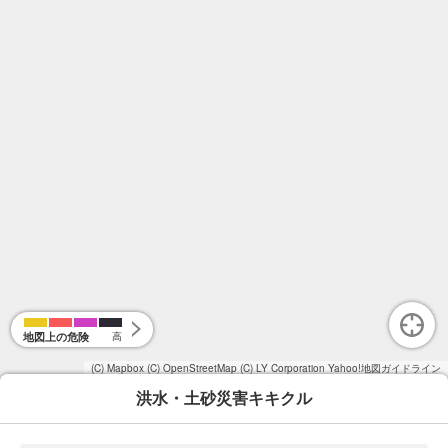
地図上の危険
高
(C) Mapbox
(C) OpenStreetMap
(C) LY Corporation
Yahoo!地図ガイドライン
洪水・土砂災害キキクル