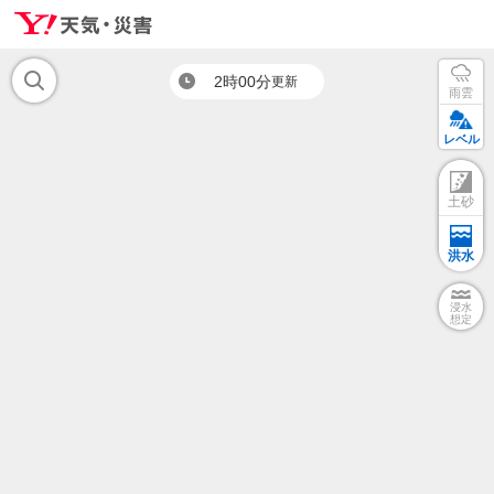
2時00分
更新
雨雲
レベル
土砂
洪水
浸水
想定