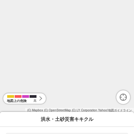
地図上の危険
高
(C) Mapbox
(C) OpenStreetMap
(C) LY Corporation
Yahoo!地図ガイドライン
洪水・土砂災害キキクル