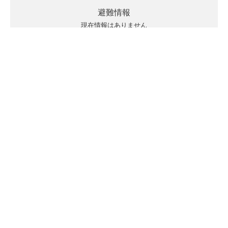
避難情報
現在情報はありません
キキクルの見方