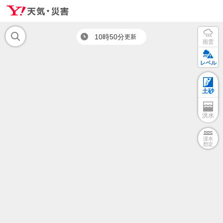
10時50分
更新
雨雲
レベル
土砂
洪水
浸水
想定