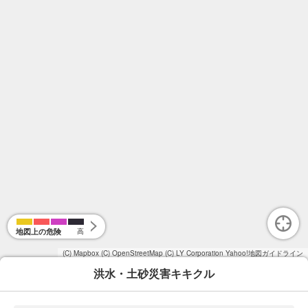
地図上の危険
高
(C) Mapbox
(C) OpenStreetMap
(C) LY Corporation
Yahoo!地図ガイドライン
洪水・土砂災害キキクル