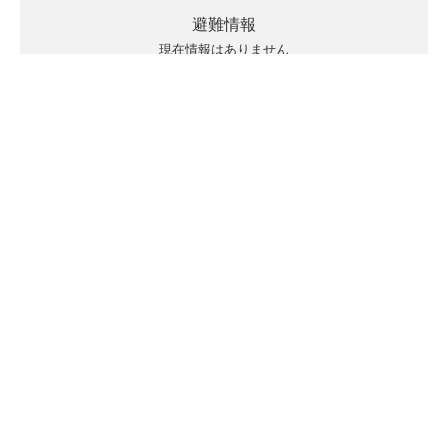
避難情報
現在情報はありません
キキクルの見方