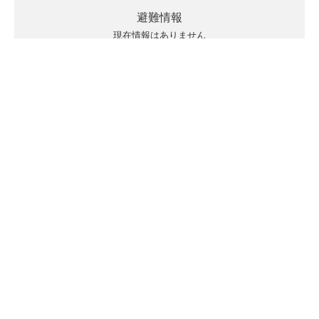
避難情報
現在情報はありません
キキクルの見方