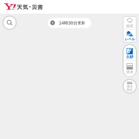
14時30分
更新
雨雲
レベル
土砂
洪水
浸水
想定