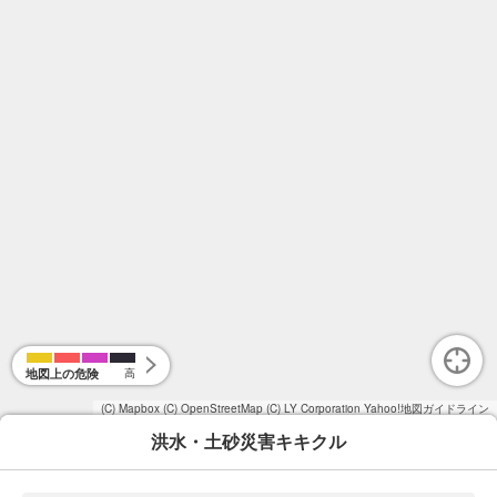
地図上の危険
高
(C) Mapbox
(C) OpenStreetMap
(C) LY Corporation
Yahoo!地図ガイドライン
洪水・土砂災害キキクル