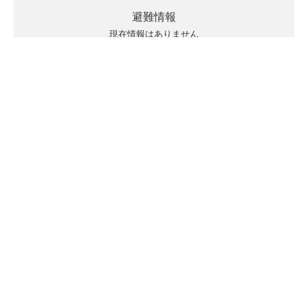
避難情報
現在情報はありません
キキクルの見方