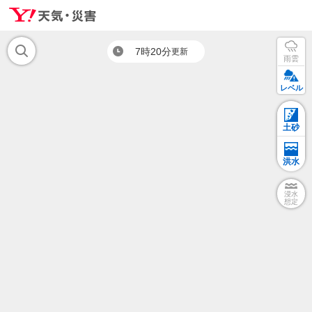
7時20分
更新
雨雲
レベル
土砂
洪水
浸水
想定