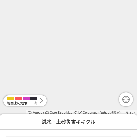
地図上の危険
高
(C) Mapbox
(C) OpenStreetMap
(C) LY Corporation
Yahoo!地図ガイドライン
洪水・土砂災害キキクル