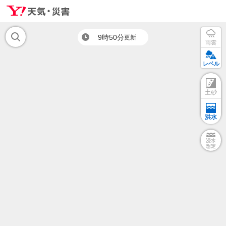
9時50分
更新
雨雲
レベル
土砂
洪水
浸水
想定