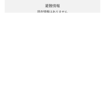
避難情報
現在情報はありません
キキクルの見方