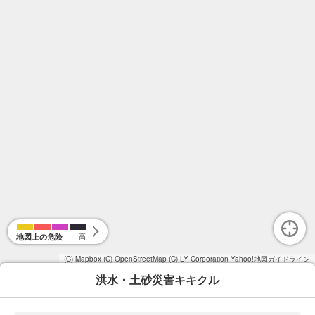
地図上の危険
高
(C) Mapbox
(C) OpenStreetMap
(C) LY Corporation
Yahoo!地図ガイドライン
洪水・土砂災害キキクル