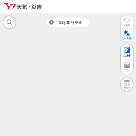
3時30分
更新
雨雲
レベル
土砂
洪水
浸水
想定