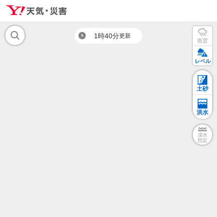
1時40分
更新
雨雲
レベル
土砂
洪水
浸水
想定