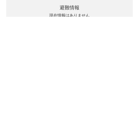
避難情報
現在情報はありません
キキクルの見方