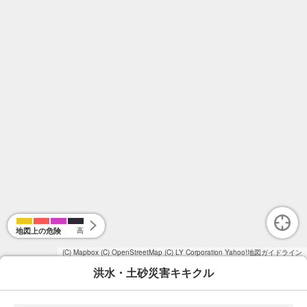
地図上の危険
高
(C) Mapbox
(C) OpenStreetMap
(C) LY Corporation
Yahoo!地図ガイドライン
洪水・土砂災害キキクル