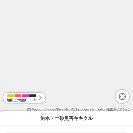
地図上の危険
高
(C) Mapbox
(C) OpenStreetMap
(C) LY Corporation
Yahoo!地図ガイドライン
洪水・土砂災害キキクル