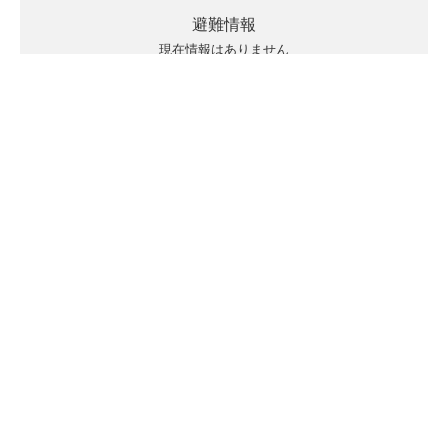
避難情報
現在情報はありません
キキクルの見方