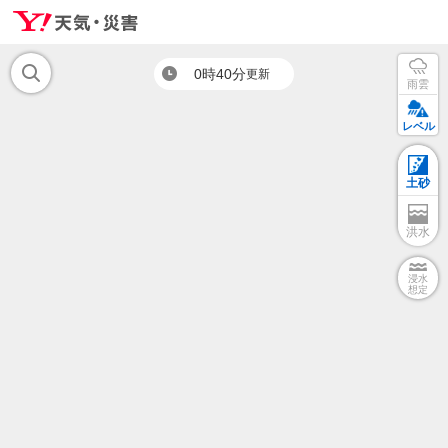
0時40分
更新
雨雲
レベル
土砂
洪水
浸水
想定