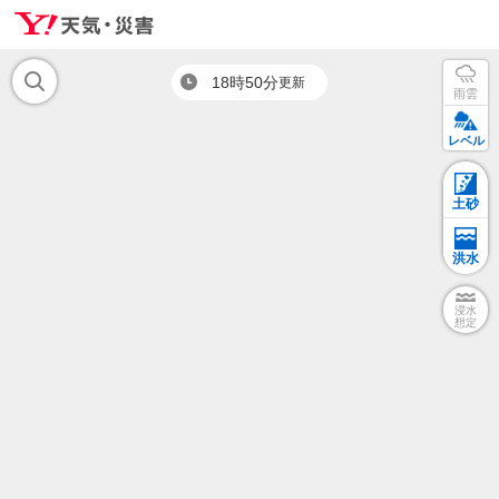
18時50分
更新
雨雲
レベル
土砂
洪水
浸水
想定