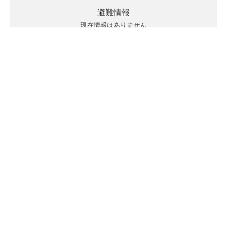
避難情報
現在情報はありません
キキクルの見方