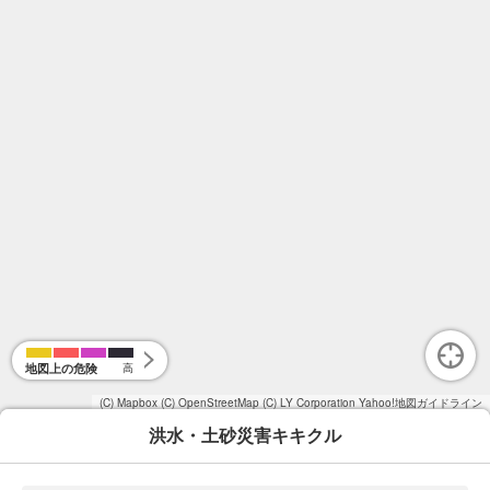
地図上の危険
高
(C) Mapbox
(C) OpenStreetMap
(C) LY Corporation
Yahoo!地図ガイドライン
洪水・土砂災害キキクル