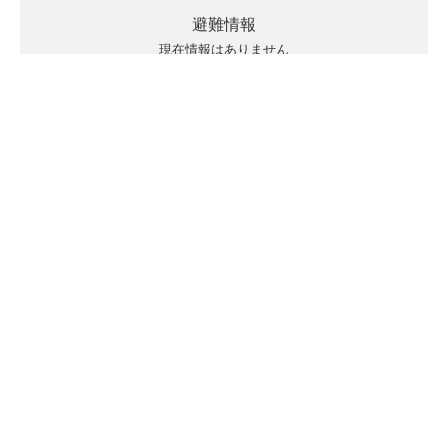
避難情報
現在情報はありません
キキクルの見方