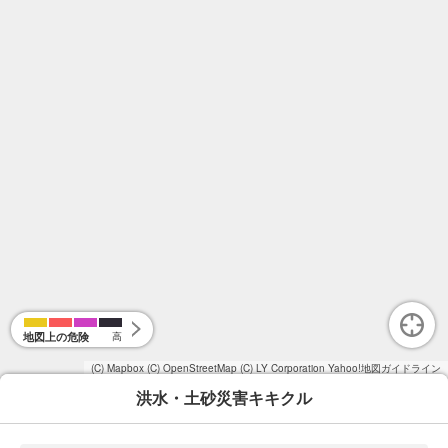
地図上の危険
高
(C) Mapbox
(C) OpenStreetMap
(C) LY Corporation
Yahoo!地図ガイドライン
洪水・土砂災害キキクル