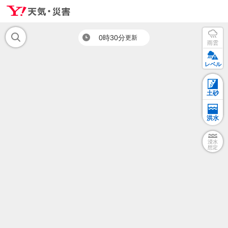
0時30分
更新
雨雲
レベル
土砂
洪水
浸水
想定