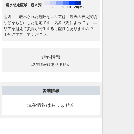
浸水想定区域 浸水深
0.5
3
5
10
20(m)
地図上に表示された危険なエリアは、過去の被災実績
などをもとにした想定です。気象状況によっては、エ
リアを越えて災害が発生する可能性もありますので、
十分に注意してください。
避難情報
現在情報はありません
警戒情報
現在情報はありません