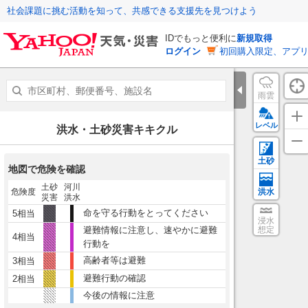
社会課題に挑む活動を知って、共感できる支援先を見つけよう
IDでもっと便利に
新規取得
ログイン
初回購入限定、アプ
雨雲
レベル
洪水・土砂災害キキクル
土砂
地図で危険を確認
土砂
河川
危険度
洪水
災害
洪水
命を守る行動をとってください
5相当
浸水
避難情報に注意し、速やかに避難
想定
4相当
行動を
高齢者等は避難
3相当
避難行動の確認
2相当
今後の情報に注意