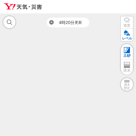
4時20分
更新
雨雲
レベル
土砂
洪水
浸水
想定