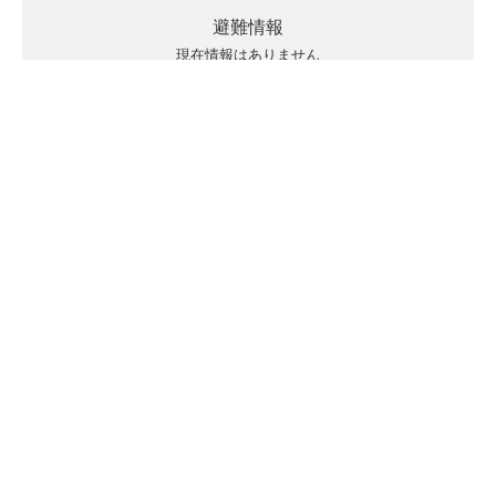
避難情報
現在情報はありません
キキクルの見方