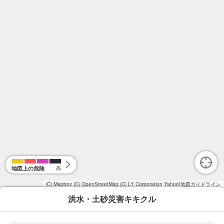
地図上の危険
高
(C) Mapbox
(C) OpenStreetMap
(C) LY Corporation
Yahoo!地図ガイドライン
洪水・土砂災害キキクル