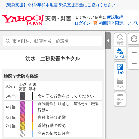
【緊急支援】令和8年熊本地震 緊急支援募金にご協力ください
IDでもっと便利に
新規取得
ログイン
初回購入限定、アプ
雨雲
レベル
洪水・土砂災害キキクル
土砂
地図で危険を確認
土砂
河川
危険度
洪水
災害
洪水
命を守る行動をとってください
5相当
浸水
避難情報に注意し、速やかに避難
想定
4相当
行動を
高齢者等は避難
3相当
避難行動の確認
2相当
今後の情報に注意