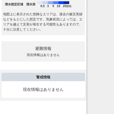
浸水想定区域 浸水深
0.5
3
5
10
20(m)
地図上に表示された危険なエリアは、過去の被災実績
などをもとにした想定です。気象状況によっては、エ
リアを越えて災害が発生する可能性もありますので、
十分に注意してください。
避難情報
現在情報はありません
警戒情報
現在情報はありません