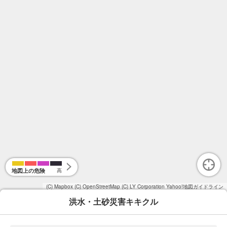
地図上の危険
高
(C) Mapbox
(C) OpenStreetMap
(C) LY Corporation
Yahoo!地図ガイドライン
洪水・土砂災害キキクル