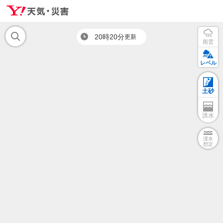
20時20分
更新
雨雲
レベル
土砂
洪水
浸水
想定