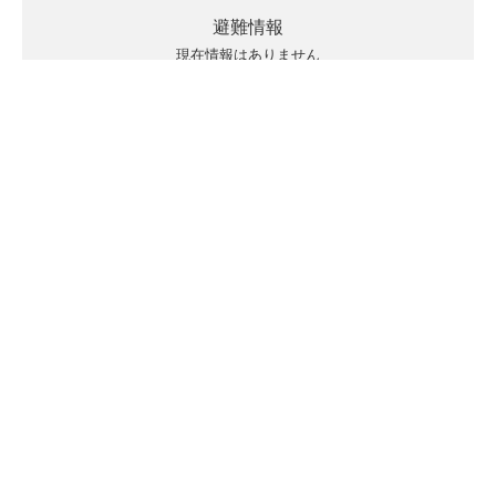
避難情報
現在情報はありません
キキクルの見方