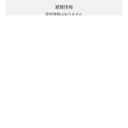
避難情報
現在情報はありません
キキクルの見方