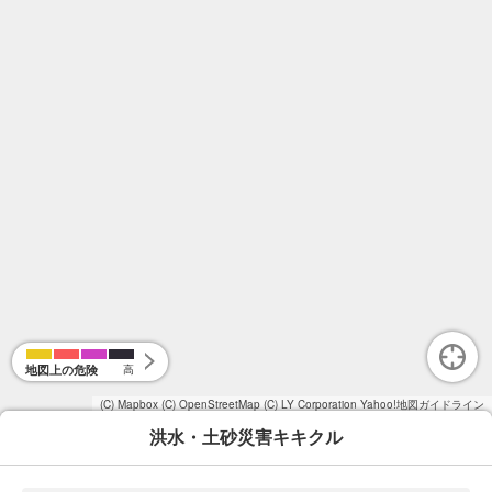
地図上の危険
高
(C) Mapbox
(C) OpenStreetMap
(C) LY Corporation
Yahoo!地図ガイドライン
洪水・土砂災害キキクル