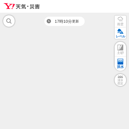
17時10分
更新
雨雲
レベル
土砂
洪水
浸水
想定