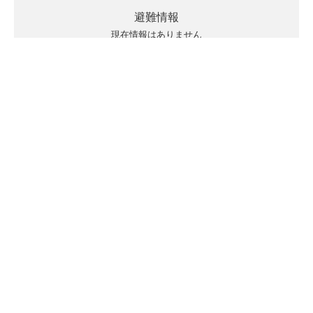
避難情報
現在情報はありません
キキクルの見方