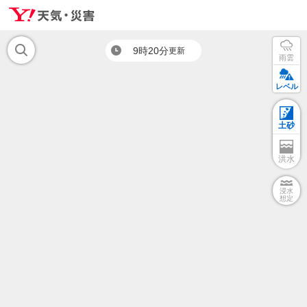
9時20分
更新
雨雲
レベル
土砂
洪水
浸水
想定