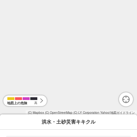
地図上の危険
高
(C) Mapbox
(C) OpenStreetMap
(C) LY Corporation
Yahoo!地図ガイドライン
洪水・土砂災害キキクル