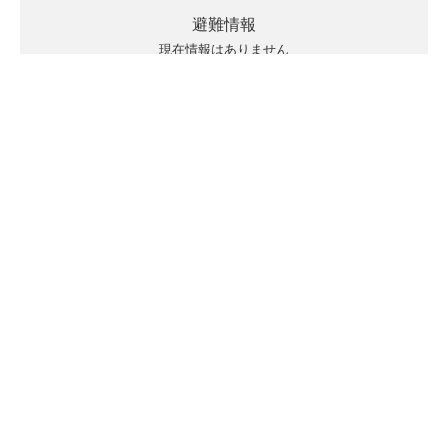
避難情報
現在情報はありません
キキクルの見方