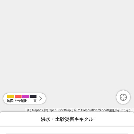
地図上の危険
高
(C) Mapbox
(C) OpenStreetMap
(C) LY Corporation
Yahoo!地図ガイドライン
洪水・土砂災害キキクル