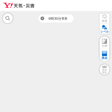
6時30分
更新
雨雲
レベル
土砂
洪水
浸水
想定