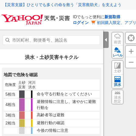
【災害支援】ひとりでも多くの命を救う「災害救助犬」を支えよう
IDでもっと便利に
新規取得
ログイン
初回購入限定、アプ
雨雲
レベル
洪水・土砂災害キキクル
土砂
地図で危険を確認
土砂
河川
危険度
洪水
災害
洪水
命を守る行動をとってください
5相当
浸水
避難情報に注意し、速やかに避難
想定
4相当
行動を
高齢者等は避難
3相当
避難行動の確認
2相当
今後の情報に注意