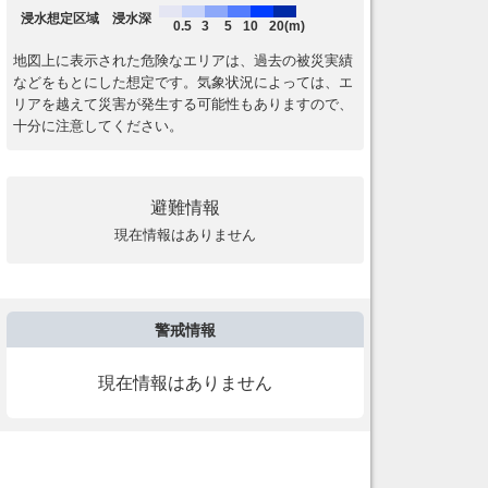
浸水想定区域 浸水深
0.5
3
5
10
20(m)
地図上に表示された危険なエリアは、過去の被災実績
などをもとにした想定です。気象状況によっては、エ
リアを越えて災害が発生する可能性もありますので、
十分に注意してください。
避難情報
現在情報はありません
警戒情報
現在情報はありません