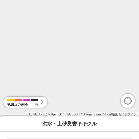
地図上の危険
高
(C) Mapbox
(C) OpenStreetMap
(C) LY Corporation
Yahoo!地図ガイドライン
洪水・土砂災害キキクル