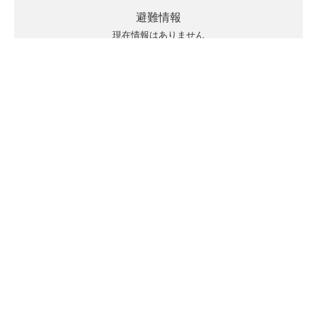
避難情報
現在情報はありません
キキクルの見方