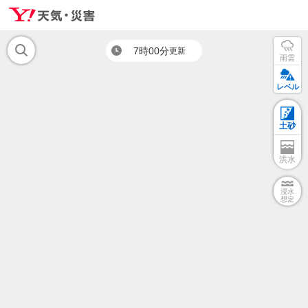
7時00分
更新
雨雲
レベル
土砂
洪水
浸水
想定