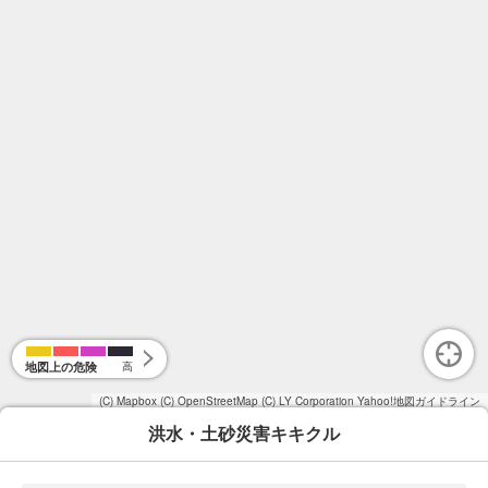
地図上の危険
高
(C) Mapbox
(C) OpenStreetMap
(C) LY Corporation
Yahoo!地図ガイドライン
洪水・土砂災害キキクル