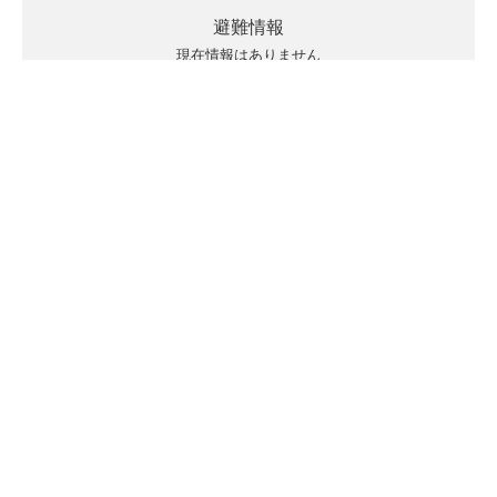
避難情報
現在情報はありません
キキクルの見方