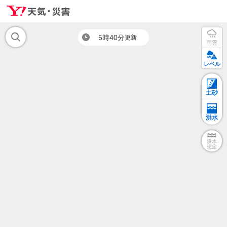
5時40分
更新
雨雲
レベル
土砂
洪水
浸水
想定