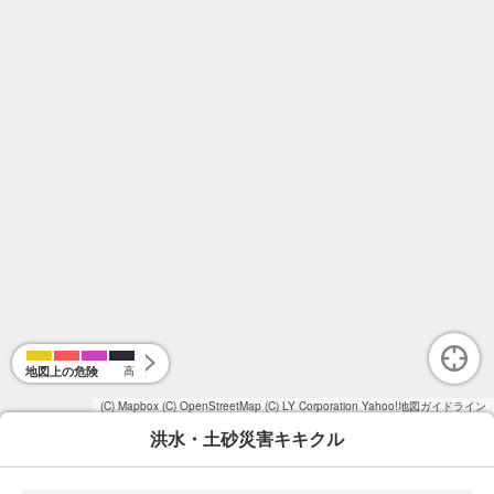
地図上の危険
高
(C) Mapbox
(C) OpenStreetMap
(C) LY Corporation
Yahoo!地図ガイドライン
洪水・土砂災害キキクル