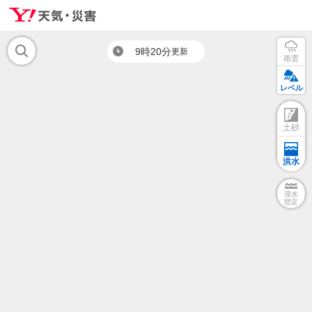
9時20分
更新
雨雲
レベル
土砂
洪水
浸水
想定