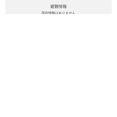
避難情報
現在情報はありません
キキクルの見方