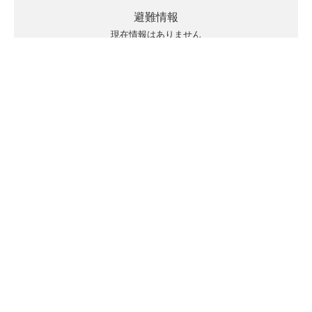
避難情報
現在情報はありません
キキクルの見方