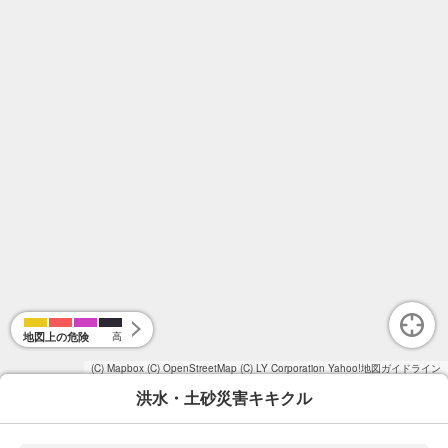
地図上の危険
高
(C) Mapbox
(C) OpenStreetMap
(C) LY Corporation
Yahoo!地図ガイドライン
洪水・土砂災害キキクル