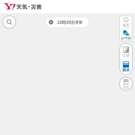
22時20分
更新
雨雲
レベル
土砂
洪水
浸水
想定