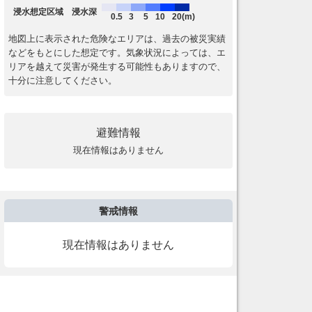
浸水想定区域 浸水深
0.5
3
5
10
20(m)
地図上に表示された危険なエリアは、過去の被災実績
などをもとにした想定です。気象状況によっては、エ
リアを越えて災害が発生する可能性もありますので、
十分に注意してください。
避難情報
現在情報はありません
警戒情報
現在情報はありません