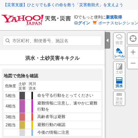
【災害支援】ひとりでも多くの命を救う「災害救助犬」を支えよう
IDでもっと便利に
新規取得
ログイン
ボーナスセレクション
雨雲
レベル
洪水・土砂災害キキクル
土砂
地図で危険を確認
土砂
河川
危険度
洪水
災害
洪水
命を守る行動をとってください
5相当
浸水
避難情報に注意し、速やかに避難
想定
4相当
行動を
高齢者等は避難
3相当
避難行動の確認
2相当
今後の情報に注意